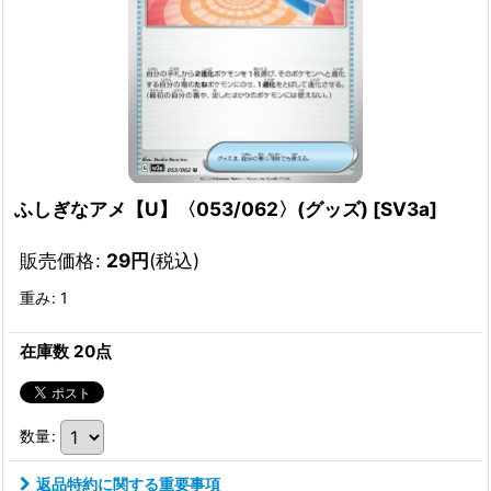
ふしぎなアメ【U】〈053/062〉(グッズ)
[
SV3a
]
販売価格
:
29
円
(税込)
重み
:
1
在庫数 20点
数量
:
返品特約に関する重要事項