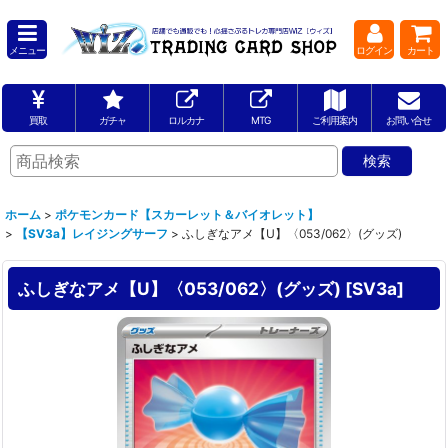
メニュー
ログイン
カート
買取
ガチャ
ロルカナ
MTG
ご利用案内
お問い合せ
ホーム
>
ポケモンカード【スカーレット＆バイオレット】
>
【SV3a】レイジングサーフ
>
ふしぎなアメ【U】〈053/062〉(グッズ)
ふしぎなアメ【U】〈053/062〉(グッズ)
[
SV3a
]