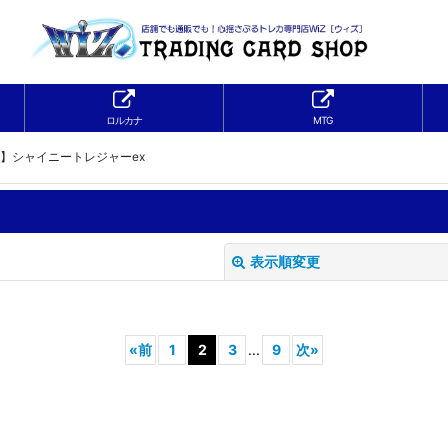
ロルカナ
MTG
a】シャイニートレジャーex
表示順変更
«
前
1
2
3
...
9
次
»
絞り込む