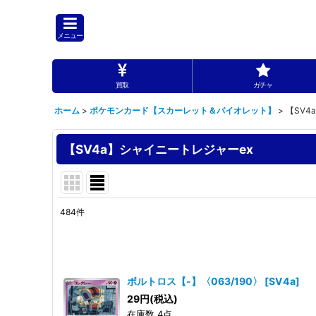
メニュー
買取
ガチャ
ホーム
>
ポケモンカード【スカーレット＆バイオレット】
>
【SV4
【SV4a】シャイニートレジャーex
484
件
表示数
:
並び順
:
ボルトロス【-】〈063/190〉
[
SV4a
]
29
円
(税込)
在庫数 4点