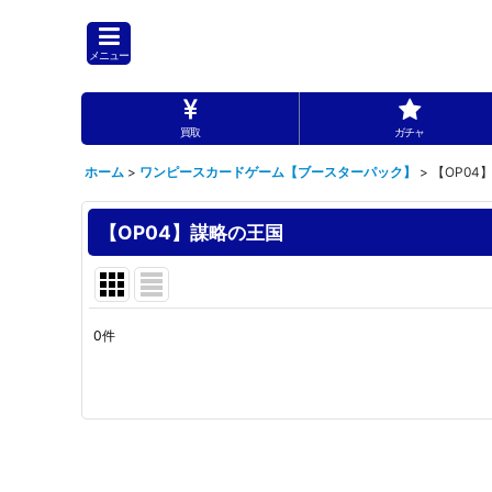
メニュー
買取
ガチャ
ホーム
>
ワンピースカードゲーム【ブースターパック】
>
【OP04
【OP04】謀略の王国
0
件
表示数
:
並び順
: