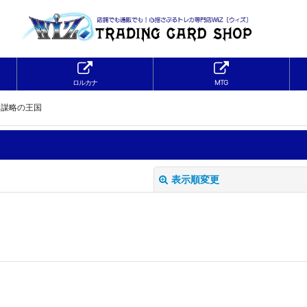
ロルカナ
MTG
】謀略の王国
表示順変更
絞り込む