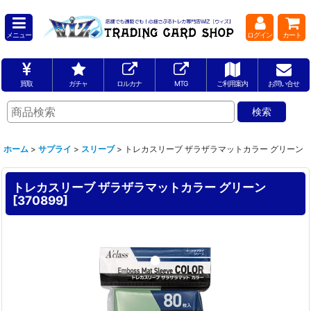
メニュー
ログイン
カート
買取
ガチャ
ロルカナ
MTG
ご利用案内
お問い合せ
ホーム
>
サプライ
>
スリーブ
>
トレカスリーブ ザラザラマットカラー グリーン
トレカスリーブ ザラザラマットカラー グリーン
[
370899
]