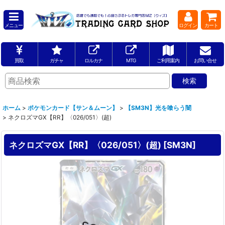
メニュー
ログイン
カート
買取
ガチャ
ロルカナ
MTG
ご利用案内
お問い合せ
ホーム
>
ポケモンカード【サン＆ムーン】
>
【SM3N】光を喰らう闇
>
ネクロズマGX【RR】〈026/051〉(超)
ネクロズマGX【RR】〈026/051〉(超)
[
SM3N
]