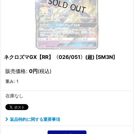
ネクロズマGX【RR】〈026/051〉(超)
[
SM3N
]
販売価格
:
0
円
(税込)
重み
:
1
在庫なし
返品特約に関する重要事項