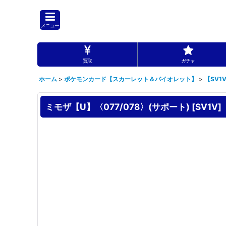
メニュー
買取
ガチャ
ホーム
>
ポケモンカード【スカーレット＆バイオレット】
>
【SV1
ミモザ【U】〈077/078〉(サポート)
[
SV1V
]