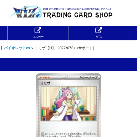
ロルカナ
MTG
V】バイオレットex
>
ミモザ【U】〈077/078〉(サポート)