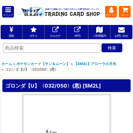
メニュー
ログイン
カート
買取
ガチャ
ロルカナ
MTG
ご利用案内
お問い合せ
ホーム
>
ポケモンカード【サン＆ムーン】
>
【SM2L】アローラの月光
>
ゴロンダ【U】〈032/050〉(悪)
ゴロンダ【U】〈032/050〉(悪)
[
SM2L
]