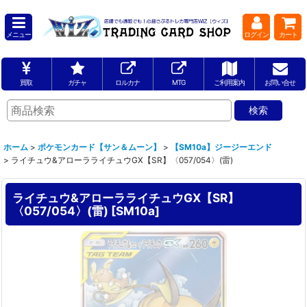
メニュー
ログイン
カート
買取
ガチャ
ロルカナ
MTG
ご利用案内
お問い合せ
ホーム
>
ポケモンカード【サン＆ムーン】
>
【SM10a】ジージーエンド
>
ライチュウ&アローラライチュウGX【SR】〈057/054〉(雷)
ライチュウ&アローラライチュウGX【SR】
〈057/054〉(雷)
[
SM10a
]