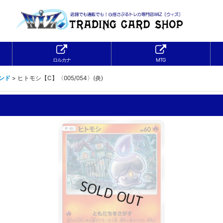
ロルカナ
MTG
ンド
>
ヒトモシ【C】〈005/054〉(炎)