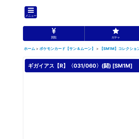
メニュー
買取
ガチャ
ホーム
>
ポケモンカード【サン＆ムーン】
>
【SM1M】コレクショ
ギガイアス【R】〈031/060〉(闘)
[
SM1M
]