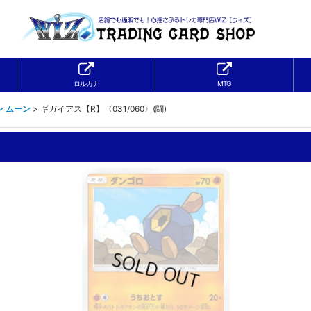
ロルカナ
MTG
ン ムーン
>
ギガイアス【R】〈031/060〉(闘)