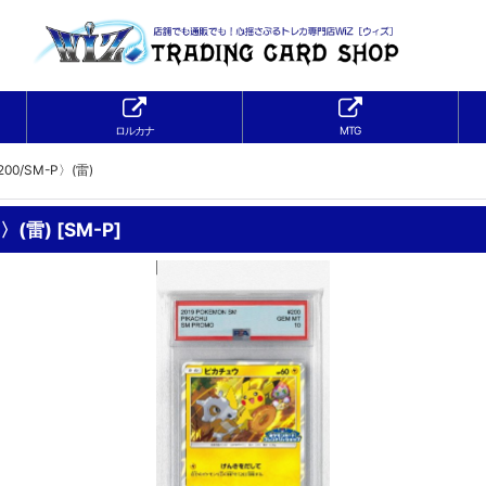
ロルカナ
MTG
00/SM-P〉(雷)
〉(雷)
[
SM-P
]