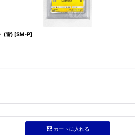
〉(雷)
[
SM-P
]
カートに入れる