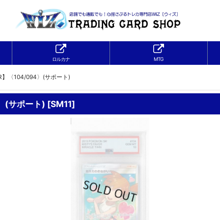
ロルカナ
MTG
】〈104/094〉(サポート)
〉(サポート)
[
SM11
]