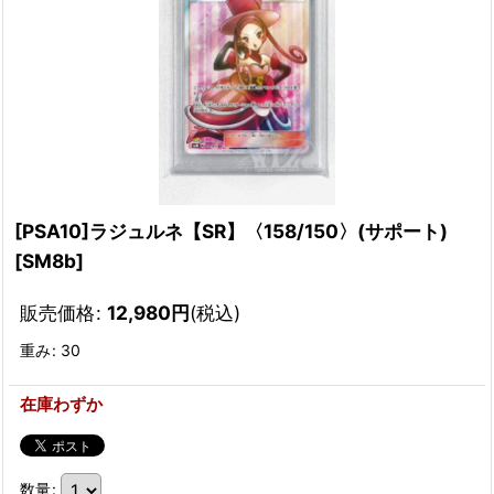
[PSA10]ラジュルネ【SR】〈158/150〉(サポート)
[
SM8b
]
販売価格
:
12,980
円
(税込)
重み
:
30
在庫わずか
数量
: