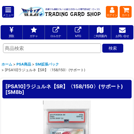
メニュー
ログイン
カート
買取
ガチャ
ロルカナ
MTG
ご利用案内
お問い合せ
ホーム
>
PSA商品
>
SM拡張パック
>
[PSA10]ラジュルネ【SR】〈158/150〉(サポート)
[PSA10]ラジュルネ【SR】〈158/150〉(サポート)
[
SM8b
]