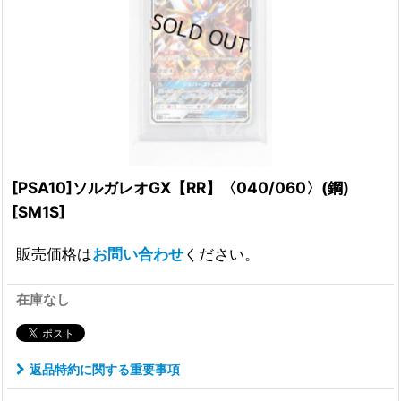
[PSA10]ソルガレオGX【RR】〈040/060〉(鋼)
[
SM1S
]
販売価格は
お問い合わせ
ください。
在庫なし
返品特約に関する重要事項