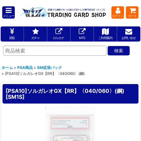
メニュー
ログイン
カート
買取
ガチャ
ロルカナ
MTG
ご利用案内
お問い合せ
ホーム
>
PSA商品
>
SM拡張パック
>
[PSA10]ソルガレオGX【RR】〈040/060〉(鋼)
[PSA10]ソルガレオGX【RR】〈040/060〉(鋼)
[
SM1S
]