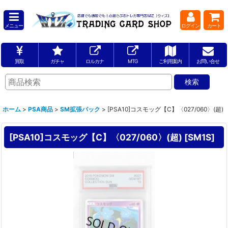
メニュー
ログイン
カート
買取
ガチャ
ロルカナ
MTG
ご利用案内
お問い合せ
ホーム
>
PSA商品
>
SM拡張パック
>
[PSA10]コスモッグ【C】〈027/060〉(超)
[PSA10]コスモッグ【C】〈027/060〉(超)
[
SM1S
]