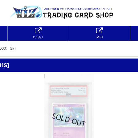
ロルカナ
MTG
060〉(超)
1S
]