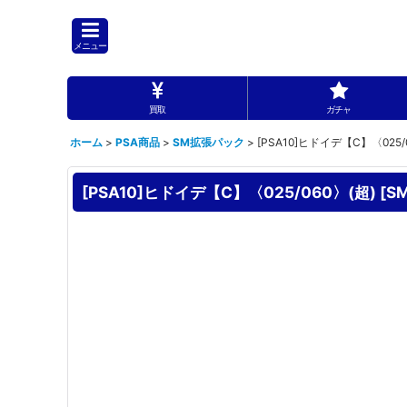
メニュー
買取
ガチャ
ホーム
>
PSA商品
>
SM拡張パック
>
[PSA10]ヒドイデ【C】〈025/
[PSA10]ヒドイデ【C】〈025/060〉(超)
[
SM