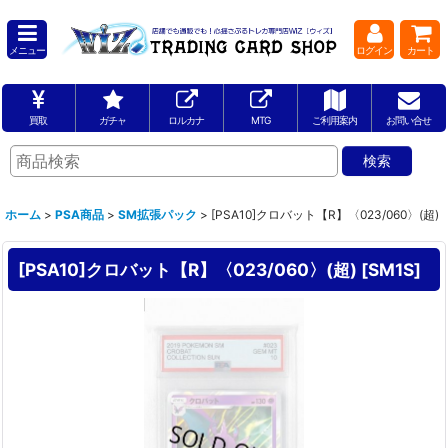
メニュー
ログイン
カート
買取
ガチャ
ロルカナ
MTG
ご利用案内
お問い合せ
ホーム
>
PSA商品
>
SM拡張パック
>
[PSA10]クロバット【R】〈023/060〉(超)
[PSA10]クロバット【R】〈023/060〉(超)
[
SM1S
]