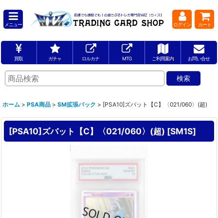
メニュー
ログイン
カート
買取
ガチャ
ロルカナ
MTG
ご利用案内
お問い合せ
ホーム
>
PSA商品
>
SM拡張パック
>
[PSA10]ズバット【C】〈021/060〉(超)
[PSA10]ズバット【C】〈021/060〉(超)
[
SM1S
]