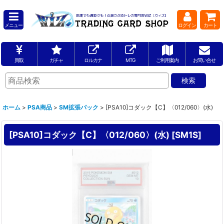
メニュー
ログイン
カート
買取
ガチャ
ロルカナ
MTG
ご利用案内
お問い合せ
ホーム
>
PSA商品
>
SM拡張パック
>
[PSA10]コダック【C】〈012/060〉(水)
[PSA10]コダック【C】〈012/060〉(水)
[
SM1S
]