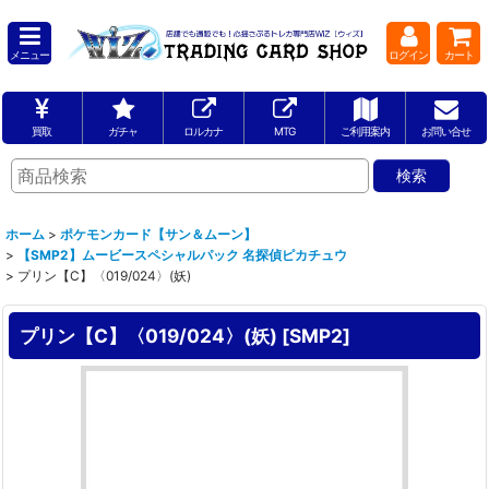
メニュー
ログイン
カート
買取
ガチャ
ロルカナ
MTG
ご利用案内
お問い合せ
ホーム
>
ポケモンカード【サン＆ムーン】
>
【SMP2】ムービースペシャルパック 名探偵ピカチュウ
>
プリン【C】〈019/024〉(妖)
プリン【C】〈019/024〉(妖)
[
SMP2
]