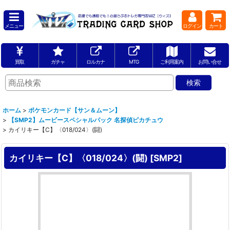
メニュー
ログイン
カート
買取
ガチャ
ロルカナ
MTG
ご利用案内
お問い合せ
ホーム
>
ポケモンカード【サン＆ムーン】
>
【SMP2】ムービースペシャルパック 名探偵ピカチュウ
>
カイリキー【C】〈018/024〉(闘)
カイリキー【C】〈018/024〉(闘)
[
SMP2
]