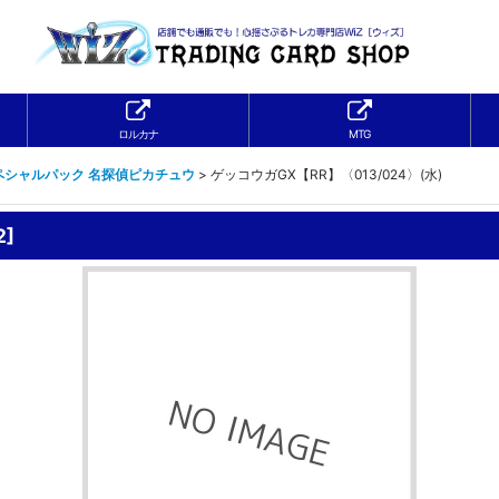
ロルカナ
MTG
ペシャルパック 名探偵ピカチュウ
>
ゲッコウガGX【RR】〈013/024〉(水)
2
]