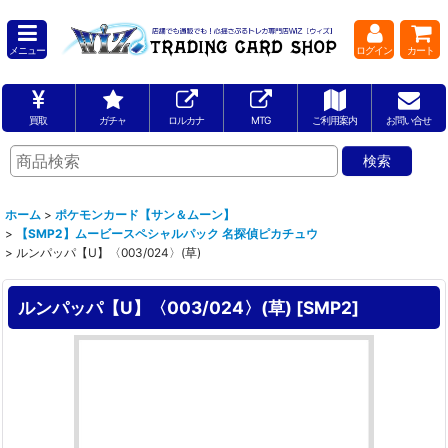
メニュー
ログイン
カート
買取
ガチャ
ロルカナ
MTG
ご利用案内
お問い合せ
ホーム
>
ポケモンカード【サン＆ムーン】
>
【SMP2】ムービースペシャルパック 名探偵ピカチュウ
>
ルンパッパ【U】〈003/024〉(草)
ルンパッパ【U】〈003/024〉(草)
[
SMP2
]