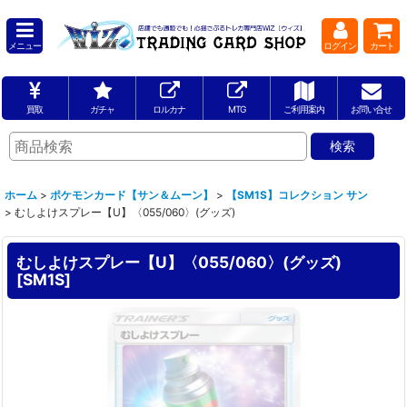
メニュー
ログイン
カート
買取
ガチャ
ロルカナ
MTG
ご利用案内
お問い合せ
ホーム
>
ポケモンカード【サン＆ムーン】
>
【SM1S】コレクション サン
>
むしよけスプレー【U】〈055/060〉(グッズ)
むしよけスプレー【U】〈055/060〉(グッズ)
[
SM1S
]