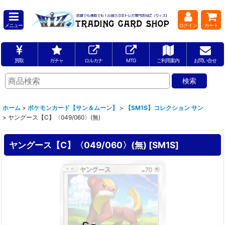
メニュー
ログイン
カート
買取
ガチャ
ロルカナ
MTG
ご利用案内
お問い合せ
ホーム
>
ポケモンカード【サン＆ムーン】
>
【SM1S】コレクション サン
>
ヤングース【C】〈049/060〉(無)
ヤングース【C】〈049/060〉(無)
[
SM1S
]