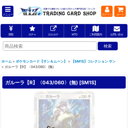
メニュー
ログイン
カート
買取
ガチャ
ロルカナ
MTG
ご利用案内
お問い合せ
ホーム
>
ポケモンカード【サン＆ムーン】
>
【SM1S】コレクション サン
>
ガルーラ【R】〈043/060〉(無)
ガルーラ【R】〈043/060〉(無)
[
SM1S
]