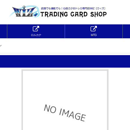
ロルカナ
MTG
ン