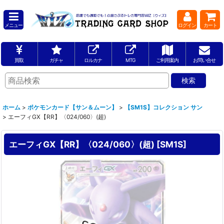
メニュー
ログイン
カート
買取
ガチャ
ロルカナ
MTG
ご利用案内
お問い合せ
ホーム
>
ポケモンカード【サン＆ムーン】
>
【SM1S】コレクション サン
>
エーフィGX【RR】〈024/060〉(超)
エーフィGX【RR】〈024/060〉(超)
[
SM1S
]