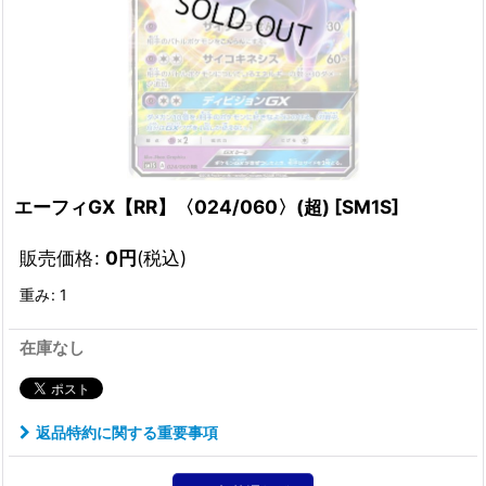
エーフィGX【RR】〈024/060〉(超)
[
SM1S
]
販売価格
:
0
円
(税込)
重み
:
1
在庫なし
返品特約に関する重要事項