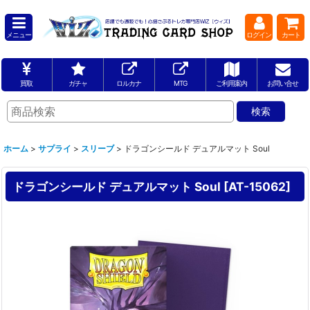
メニュー
ログイン
カート
買取
ガチャ
ロルカナ
MTG
ご利用案内
お問い合せ
ホーム
>
サプライ
>
スリーブ
>
ドラゴンシールド デュアルマット Soul
ドラゴンシールド デュアルマット Soul
[
AT-15062
]