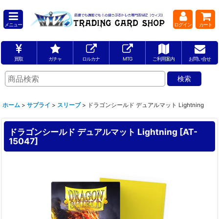
メニュー
ログイン
カート
買取
ガチャ
ロルカナ
MTG
ご利用案内
お問い合せ
ホーム
>
サプライ
>
スリーブ
>
ドラゴンシールド デュアルマット Lightning
ドラゴンシールド デュアルマット Lightning
[
AT-
15047
]