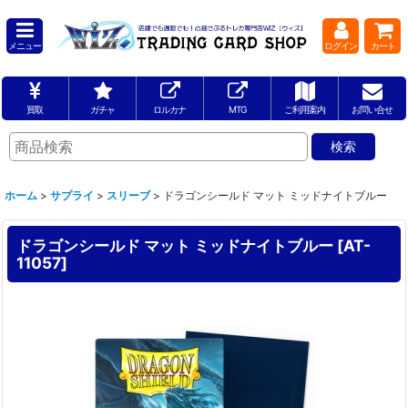
メニュー
ログイン
カート
買取
ガチャ
ロルカナ
MTG
ご利用案内
お問い合せ
ホーム
>
サプライ
>
スリーブ
>
ドラゴンシールド マット ミッドナイトブルー
ドラゴンシールド マット ミッドナイトブルー
[
AT-
11057
]