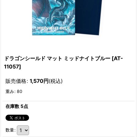
ドラゴンシールド マット ミッドナイトブルー
[
AT-
11057
]
販売価格
:
1,570
円
(税込)
重み
:
80
在庫数 5点
数量
: