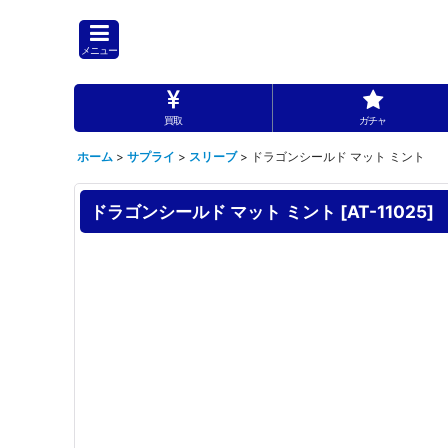
メニュー
買取
ガチャ
ホーム
>
サプライ
>
スリーブ
>
ドラゴンシールド マット ミント
ドラゴンシールド マット ミント
[
AT-11025
]