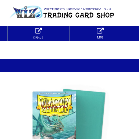
ロルカナ
MTG