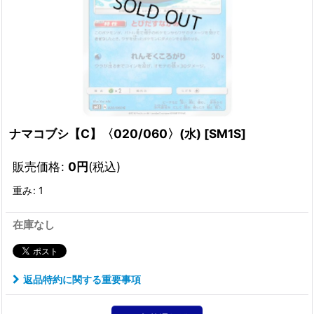
ナマコブシ【C】〈020/060〉(水)
[
SM1S
]
販売価格
:
0
円
(税込)
重み
:
1
在庫なし
返品特約に関する重要事項