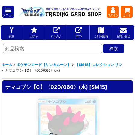
メニュー
ログイン
カート
買取
ガチャ
ロルカナ
MTG
ご利用案内
お問い合せ
ホーム
>
ポケモンカード【サン＆ムーン】
>
【SM1S】コレクション サン
>
ナマコブシ【C】〈020/060〉(水)
ナマコブシ【C】〈020/060〉(水)
[
SM1S
]