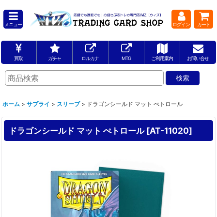
メニュー
ログイン
カート
買取
ガチャ
ロルカナ
MTG
ご利用案内
お問い合せ
ホーム
>
サプライ
>
スリーブ
>
ドラゴンシールド マット ぺトロール
ドラゴンシールド マット ぺトロール
[
AT-11020
]