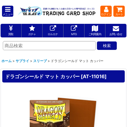
メニュー
ログイン
カート
買取
ガチャ
ロルカナ
MTG
ご利用案内
お問い合せ
ホーム
>
サプライ
>
スリーブ
>
ドラゴンシールド マット カッパー
ドラゴンシールド マット カッパー
[
AT-11016
]