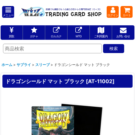
メニュー
ログイン
カート
買取
ガチャ
ロルカナ
MTG
ご利用案内
お問い合せ
ホーム
>
サプライ
>
スリーブ
>
ドラゴンシールド マット ブラック
ドラゴンシールド マット ブラック
[
AT-11002
]