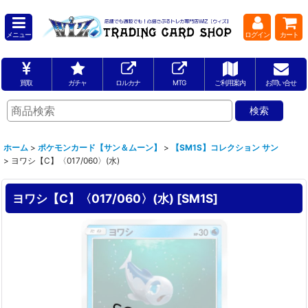
メニュー
ログイン
カート
買取
ガチャ
ロルカナ
MTG
ご利用案内
お問い合せ
ホーム
>
ポケモンカード【サン＆ムーン】
>
【SM1S】コレクション サン
>
ヨワシ【C】〈017/060〉(水)
ヨワシ【C】〈017/060〉(水)
[
SM1S
]