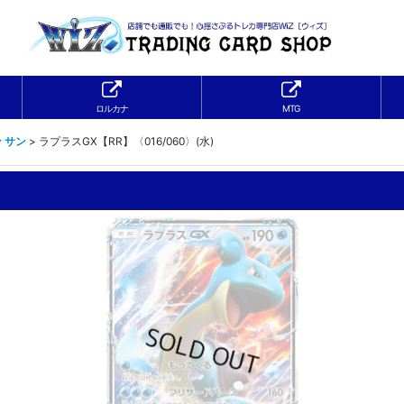
ロルカナ
MTG
 サン
>
ラプラスGX【RR】〈016/060〉(水)