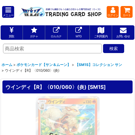
メニュー
ログイン
カート
買取
ガチャ
ロルカナ
MTG
ご利用案内
お問い合せ
ホーム
>
ポケモンカード【サン＆ムーン】
>
【SM1S】コレクション サン
>
ウインディ【R】〈010/060〉(炎)
ウインディ【R】〈010/060〉(炎)
[
SM1S
]