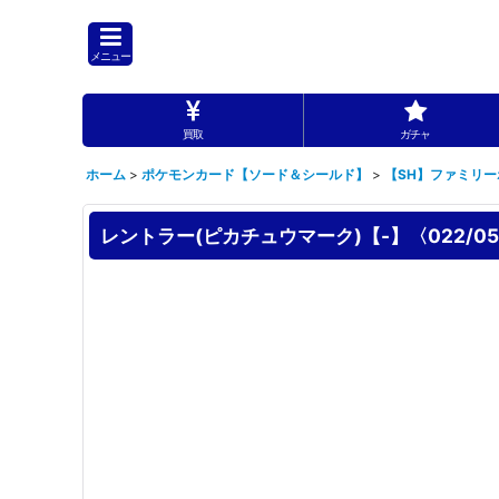
メニュー
買取
ガチャ
ホーム
>
ポケモンカード【ソード＆シールド】
>
【SH】ファミリ
レントラー(ピカチュウマーク)【-】〈022/05