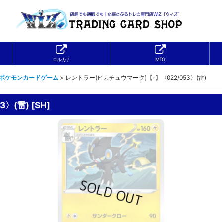
ロルカナ
MTG
ーポケモンカードゲーム
>
レントラー(ピカチュウマーク)【-】〈022/053〉(雷)
3〉(雷)
[
SH
]