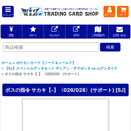
メニュー
ログイン
カート
買取
ガチャ
ロルカナ
MTG
ご利用案内
お問い合せ
ホーム
>
ポケモンカード【ソード＆シールド】
>
【SJ】スペシャルデッキセット ザシアン・ザマゼンタ vs ムゲンダイナ
>
ボスの指令 サカキ【-】〈026/028〉(サポート)
ボスの指令 サカキ【-】〈026/028〉(サポート)
[
SJ
]