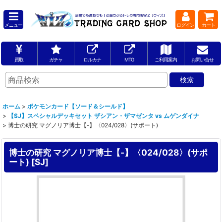
メニュー
ログイン
カート
買取
ガチャ
ロルカナ
MTG
ご利用案内
お問い合せ
ホーム
>
ポケモンカード【ソード＆シールド】
>
【SJ】スペシャルデッキセット ザシアン・ザマゼンタ vs ムゲンダイナ
>
博士の研究 マグノリア博士【-】〈024/028〉(サポート)
博士の研究 マグノリア博士【-】〈024/028〉(サポ
ート)
[
SJ
]