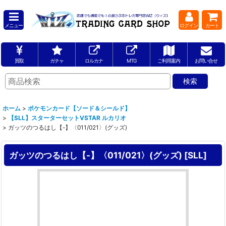
メニュー
ログイン
カート
買取
ガチャ
ロルカナ
MTG
ご利用案内
お問い合せ
ホーム
>
ポケモンカード【ソード＆シールド】
>
【SLL】スターターセットVSTAR ルカリオ
>
ガッツのつるはし【-】〈011/021〉(グッズ)
ガッツのつるはし【-】〈011/021〉(グッズ)
[
SLL
]