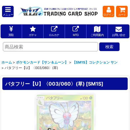
メニュー
ログイン
カート
買取
ガチャ
ロルカナ
MTG
ご利用案内
お問い合せ
ホーム
>
ポケモンカード【サン＆ムーン】
>
【SM1S】コレクション サン
>
バタフリー【U】〈003/060〉(草)
バタフリー【U】〈003/060〉(草)
[
SM1S
]