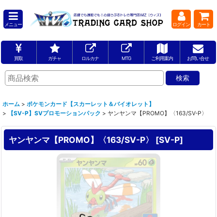
メニュー
ログイン
カート
買取
ガチャ
ロルカナ
MTG
ご利用案内
お問い合せ
ホーム
>
ポケモンカード【スカーレット＆バイオレット】
>
【SV-P】SVプロモーションパック
>
ヤンヤンマ【PROMO】〈163/SV-P〉
ヤンヤンマ【PROMO】〈163/SV-P〉
[
SV-P
]