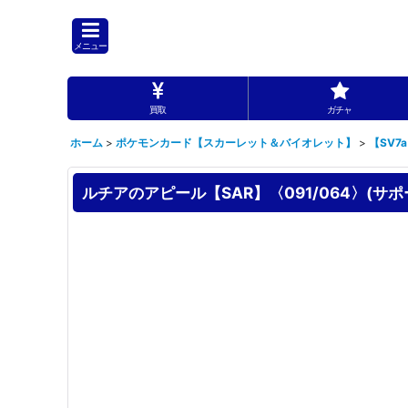
メニュー
買取
ガチャ
ホーム
>
ポケモンカード【スカーレット＆バイオレット】
>
【SV7
ルチアのアピール【SAR】〈091/064〉(サポ