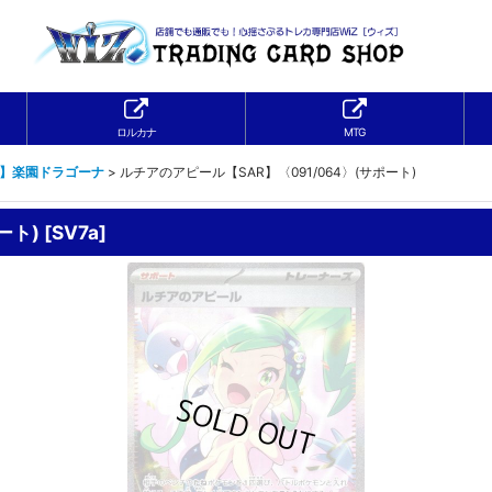
ロルカナ
MTG
a】楽園ドラゴーナ
>
ルチアのアピール【SAR】〈091/064〉(サポート)
ート)
[
SV7a
]