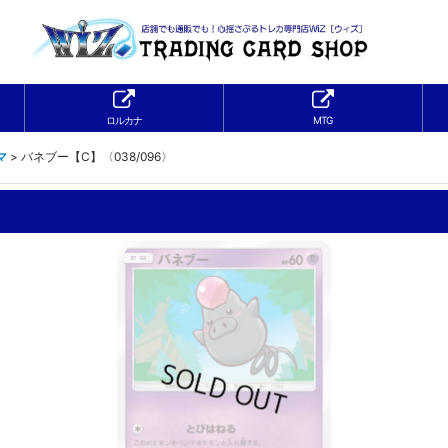
ロルカナ
MTG
マ
>
バネブー【C】〈038/096〉