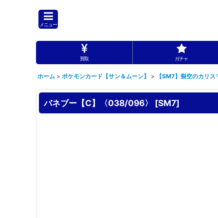
メニュー
買取
ガチャ
ホーム
>
ポケモンカード【サン＆ムーン】
>
【SM7】裂空のカリス
バネブー【C】〈038/096〉
[
SM7
]