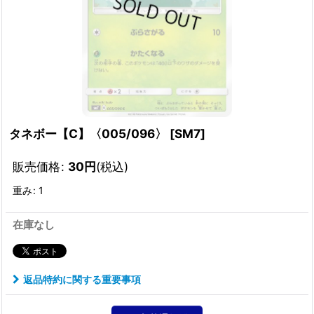
タネボー【C】〈005/096〉
[
SM7
]
販売価格
:
30
円
(税込)
重み
:
1
在庫なし
返品特約に関する重要事項