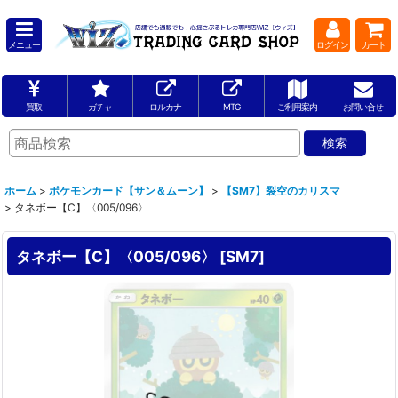
メニュー
ログイン
カート
買取
ガチャ
ロルカナ
MTG
ご利用案内
お問い合せ
ホーム
>
ポケモンカード【サン＆ムーン】
>
【SM7】裂空のカリスマ
>
タネボー【C】〈005/096〉
タネボー【C】〈005/096〉
[
SM7
]