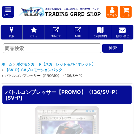
メニュー
ログイン
カート
買取
ガチャ
ロルカナ
MTG
ご利用案内
お問い合せ
ホーム
>
ポケモンカード【スカーレット＆バイオレット】
>
【SV-P】SVプロモーションパック
>
バトルコンプレッサー【PROMO】〈136/SV-P〉
バトルコンプレッサー【PROMO】〈136/SV-P〉
[
SV-P
]