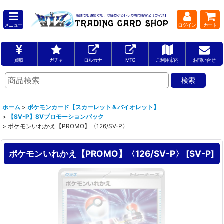
メニュー
ログイン
カート
買取
ガチャ
ロルカナ
MTG
ご利用案内
お問い合せ
ホーム
>
ポケモンカード【スカーレット＆バイオレット】
>
【SV-P】SVプロモーションパック
>
ポケモンいれかえ【PROMO】〈126/SV-P〉
ポケモンいれかえ【PROMO】〈126/SV-P〉
[
SV-P
]